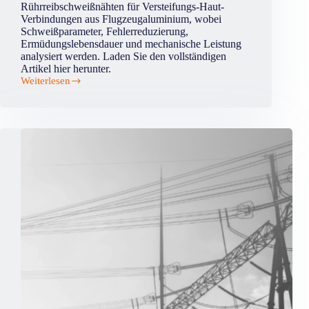
Rührreibschweißnähten für Versteifungs-Haut-
Verbindungen aus Flugzeugaluminium, wobei
Schweißparameter, Fehlerreduzierung,
Ermüdungslebensdauer und mechanische Leistung
analysiert werden. Laden Sie den vollständigen
Artikel hier herunter.
Weiterlesen
Optimierung
des
Verfahrens
und
der
mechanischen
Eigenschaften
von
Rührreibschweißungen
bei
der
Überlappung
von
Versteifungen
aus
7075-
T6
auf
einer
Haut