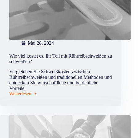
Mai 28, 2024
Wie viel kostet es, Ihr Teil mit Rührreibschweißen zu
schweißen?
Vergleichen Sie Schweißkosten zwischen
Rührreibschweißen und traditionellen Methoden und
entdecken Sie wirtschaftliche und betriebliche
Vorteile.
Weiterlesen
Wie
viel
kostet
es,
Ihr
Teil
mit
Rührreibschweißen
zu