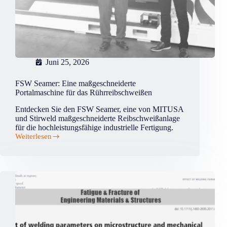
Juni 25, 2026
FSW Seamer: Eine maßgeschneiderte
Portalmaschine für das Rührreibschweißen
Entdecken Sie den FSW Seamer, eine von MITUSA
und Stirweld maßgeschneiderte Reibschweißanlage
für die hochleistungsfähige industrielle Fertigung.
Weiterlesen
FSW
Seamer:
Eine
maßgeschneiderte
Portalmaschine
für
das
Rührreibschweißen