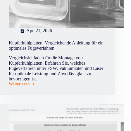
Apr. 21, 2026
Kupferkühlplatten: Vergleichende Anleitung für ein
optimales Fügeverfahren
Vergleichsleitfaden für die Montage von
Kupferkühlplatten: Erfahren Sie, welches
Fügeverfahren unter FSW, Vakuumlöten und Laser
für optimale Leistung und Zuverlässigkeit zu
bevorzugen ist.
Weiterlesen
Kupferkühlplatten:
Vergleichende
Anleitung
für
ein
optimales
Fügeverfahren