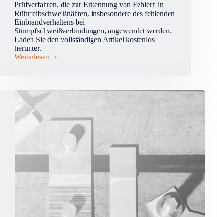
Prüfverfahren, die zur Erkennung von Fehlern in
Rührreibschweißnähten, insbesondere des fehlenden
Einbrandverhaltens bei
Stumpfschweißverbindungen, angewendet werden.
Laden Sie den vollständigen Artikel kostenlos
herunter.
Weiterlesen
Zerstörungsfreie
Erkennung
fehlender
Penetration
in
Schweißnähten,
die
durch
Rührreibschweißen
(FSW)
hergestellt
werden.