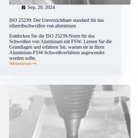
Sep. 20, 2024
ISO 25239: Der Unverzichtbare standard für das
rührreibschweißen von aluminium
Entdecken Sie die ISO 25239-Norm für das
Schweißen von Aluminium mit FSW. Lernen Sie die
Grundlagen und erfahren Sie, warum sie in Ihren
Aluminium-FSW-Schweißverfahren angewendet
werden sollte.
Weiterlesen
ISO
25239:
Der
Unverzichtbare
standard
für
das
rührreibschweißen
von
aluminium