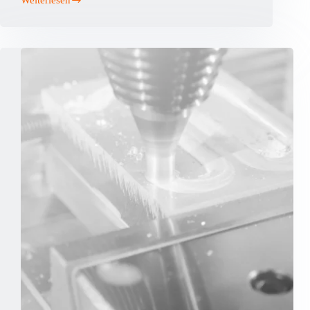
Welche
materialien
können
durch
rührreibschweißen
verbunden
werden?