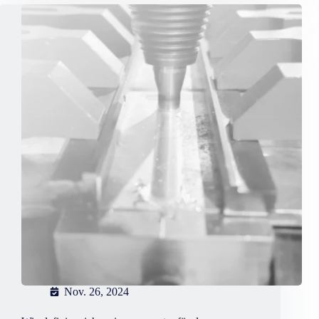
automatisierung
zur
optimierung
ihrer
produktion
Nov. 26, 2024