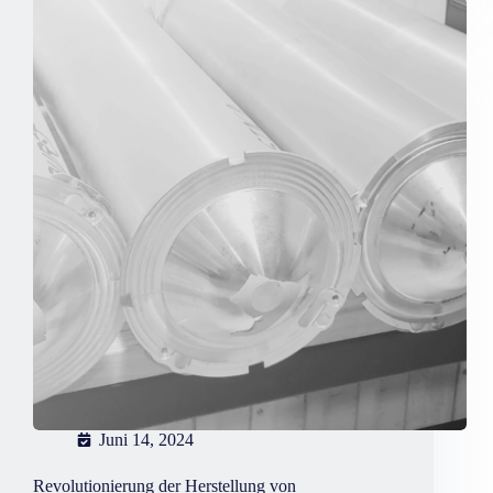
die
zukunft
der
industriellen
fertigung
ist?
Juni 14, 2024
Revolutionierung der Herstellung von