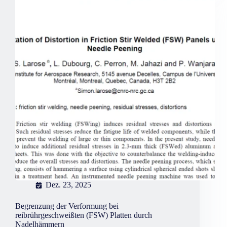
Technologien
werden
verglichen:
FSW,
MIG,
Laser
und
Vakuumlöten.
Dez. 23, 2025
Begrenzung der Verformung bei
reibrührgeschweißten (FSW) Platten durch
Nadelhämmern