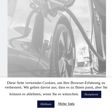
schweißen?
Apr. 18, 2024
Diese Seite verwendet Cookies, um Ihre Browser-Erfahrung zu
verbessern. Wir gehen davon aus, dass es zu Ihnen passt, aber Sie
Das Rührreibschweißen: Eine Schlüsseltechnologie
können es ablehnen, wenn Sie es wünschen.
Akzeptieren
für die Zukunft der Elektromobilität
Mehr Info
Ablehnen
Erforschen Sie, wie das Rührreibschweißen die E-
Mobilität durch gesteigerte Effizienz und Sicherheit