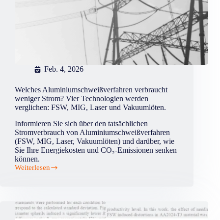
aus
2024-
T3
Feb. 4, 2026
Welches Aluminiumschweißverfahren verbraucht
weniger Strom? Vier Technologien werden
verglichen: FSW, MIG, Laser und Vakuumlöten.
Informieren Sie sich über den tatsächlichen
Stromverbrauch von Aluminiumschweißverfahren
(FSW, MIG, Laser, Vakuumlöten) und darüber, wie
Sie Ihre Energiekosten und CO₂-Emissionen senken
können.
Weiterlesen
Welches
Aluminiumschweißverfahren
verbraucht
weniger
Strom?
Vier