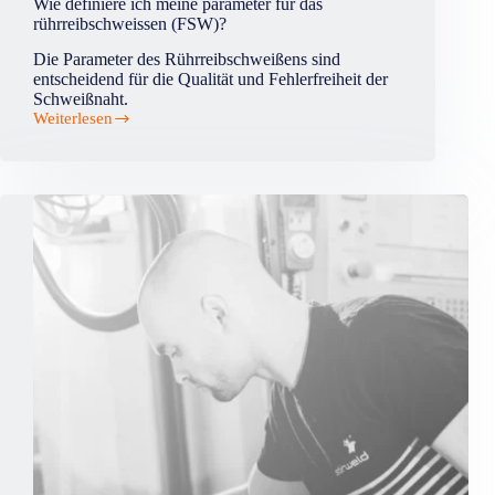
Wie definiere ich meine parameter für das
rührreibschweissen (FSW)?
Die Parameter des Rührreibschweißens sind
entscheidend für die Qualität und Fehlerfreiheit der
Schweißnaht.
Weiterlesen
Wie
definiere
ich
meine
parameter
für
das
rührreibschweissen
(FSW)?