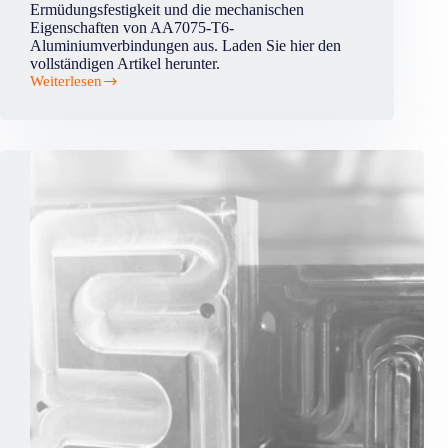
Ermüdungsfestigkeit und die mechanischen
Eigenschaften von AA7075-T6-
Aluminiumverbindungen aus. Laden Sie hier den
vollständigen Artikel herunter.
Weiterlesen
Einfluss
der
Schweißparameter
auf
die
Mikrostruktur
und
die
mechanischen
Eigenschaften
von
Reibrührschweißverbindungen
aus
AA7075-
T6