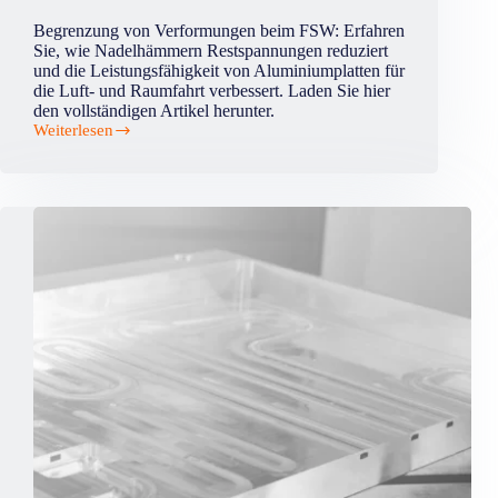
Begrenzung von Verformungen beim FSW: Erfahren
Sie, wie Nadelhämmern Restspannungen reduziert
und die Leistungsfähigkeit von Aluminiumplatten für
die Luft- und Raumfahrt verbessert. Laden Sie hier
den vollständigen Artikel herunter.
Weiterlesen
Begrenzung
der
Verformung
bei
reibrührgeschweißten
(FSW)
Platten
durch
Nadelhämmern