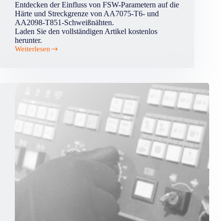
Entdecken der Einfluss von FSW-Parametern auf die
Härte und Streckgrenze von AA7075-T6- und
AA2098-T851-Schweißnähten.
Laden Sie den vollständigen Artikel kostenlos
herunter.
Weiterlesen
Einfluss
der
FSW-
Parameter
auf
die
Härte
und
Zugfestigkeit
von
Schweißnähten
aus
Aluminiumlegierungen
AA7075-
T6
und
AA2098-
T851