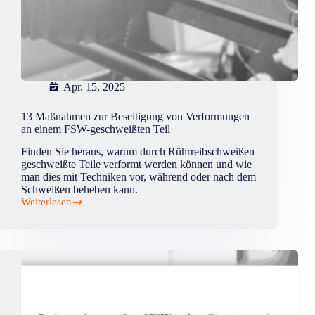
Apr. 15, 2025
13 Maßnahmen zur Beseitigung von Verformungen
an einem FSW-geschweißten Teil
Finden Sie heraus, warum durch Rührreibschweißen
geschweißte Teile verformt werden können und wie
man dies mit Techniken vor, während oder nach dem
Schweißen beheben kann.
Weiterlesen
13
Maßnahmen
zur
Beseitigung
von
Verformungen
an
einem
FSW-
geschweißten