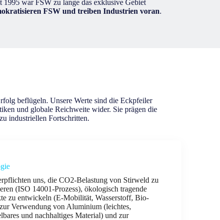
it 1995 war FSW zu lange das exklusive Gebiet
mokratisieren FSW und treiben Industrien voran
.
folg beflügeln. Unsere Werte sind die Eckpfeiler
tiken und globale Reichweite wider. Sie prägen die
 industriellen Fortschritten.
gie
erpflichten uns, die CO2-Belastung von Stirweld zu
ieren (ISO 14001-Prozess), ökologisch tragende
te zu entwickeln (E-Mobilität, Wasserstoff, Bio-
 zur Verwendung von Aluminium (leichtes,
lbares und nachhaltiges Material) und zur