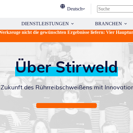
Deutsch
Keine
Ergebnisse
DIENSTLEISTUNGEN
BRANCHEN
zeuge nicht die gewünschten Ergebnisse liefern: Vier Hauptu
Über Stirweld
 Zukunft des Rührreibschweißens mit Innovation
Entdecken Sie unsere Reise