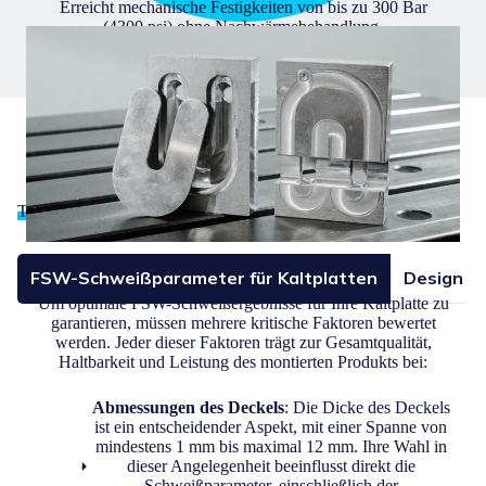
Erreicht mechanische Festigkeiten von bis zu 300 Bar
(4300 psi) ohne Nachwärmebehandlung.
Technische Spezifikationen
von FSW-geschweißten Kaltplatten
FSW-Schweißparameter für Kaltplatten
Design ei
Um optimale FSW-Schweißergebnisse für Ihre Kaltplatte zu
garantieren, müssen mehrere kritische Faktoren bewertet
werden. Jeder dieser Faktoren trägt zur Gesamtqualität,
Haltbarkeit und Leistung des montierten Produkts bei:
Abmessungen des Deckels
: Die Dicke des Deckels
ist ein entscheidender Aspekt, mit einer Spanne von
mindestens 1 mm bis maximal 12 mm. Ihre Wahl in
dieser Angelegenheit beeinflusst direkt die
Schweißparameter, einschließlich der