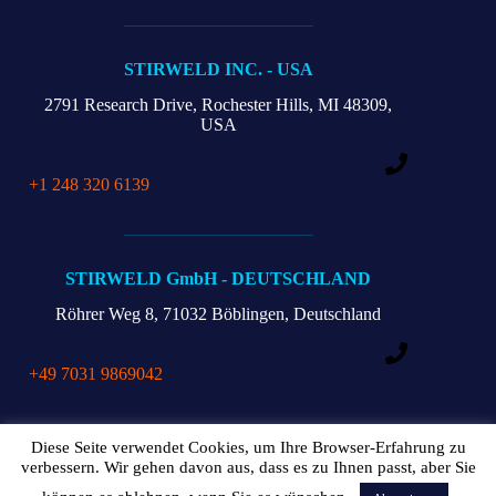
STIRWELD INC. - USA
2791 Research Drive,
Rochester Hills,
MI 48309,
USA
+1 248 320 6139
STIRWELD GmbH - DEUTSCHLAND
Röhrer Weg 8,
71032 Böblingen, Deutschland
+49 7031 9869042
Diese Seite verwendet Cookies, um Ihre Browser-Erfahrung zu
Katalog herunterladen
Impressum
verbessern. Wir gehen davon aus, dass es zu Ihnen passt, aber Sie
DSGVO Datenschutz-Grundverordnung
FAQs
Kontakt