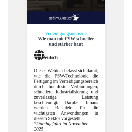
Verteidigungsindustrie
Wie man mit FSW schneller
und stärker baut
Dr
Druck
Deutsch
Dieses Webinar befasst sich damit,
Deu
wie die FSW-Technologie die
Fertigung im Verteidigungsbereich
durch hochfeste Verbindungen,
Erforsc
schnellere Industrialisierung und
Rührr
zuverlässige Leistung
Druck
beschleunigt. Darüber hinaus
unser
werden Beispiele für die
Verste
wichtigsten Anwendungen in
Automob
diesem Sektor vorgestellt.
und ta
*Durchgeführt im November
techn
2025
Kosten