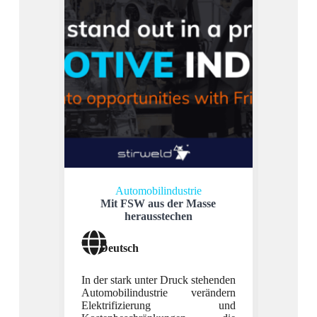
Automobilindustrie
Mit FSW aus der Masse
herausstechen
R
Deutsch
Deu
In der stark unter Druck stehenden
Automobilindustrie verändern
Elektrifizierung und
Entd