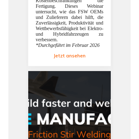
Kostenbeschränkungen die
Rühr
Fertigung. Dieses Webinar
Herste
untersucht, wie das FSW OEMs
revol
und Zulieferern dabei hilft, die
Wieder
Zuverlässigkeit, Produktivität und
FSW die
Wettbewerbsfähigkeit bei Elektro-
die K
und Hybridfahrzeugen zu
Schw
verbessern.
Alumi
*Durchgeführt im Februar 2026
erhalte
Teil
Jetzt ansehen
Qualität
*Durchg