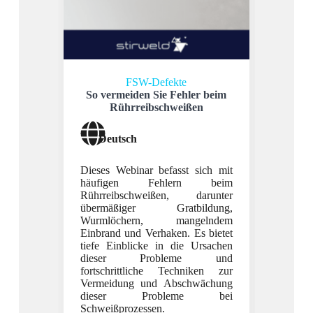
FSW-Defekte
So vermeiden Sie Fehler beim
Rührreibschweißen
Die 
mod
Deutsch
Dieses Webinar befasst sich mit
Eng
häufigen Fehlern beim
Rührreibschweißen, darunter
übermäßiger Gratbildung,
In dies
Wurmlöchern, mangelndem
Detail
Einbrand und Verhaken. Es bietet
des R
tiefe Einblicke in die Ursachen
entdecke
dieser Probleme und
möglic
fortschrittliche Techniken zur
sein
Vermeidung und Abschwächung
Anwend
dieser Probleme bei
Webinar
Schweißprozessen.
die ihr