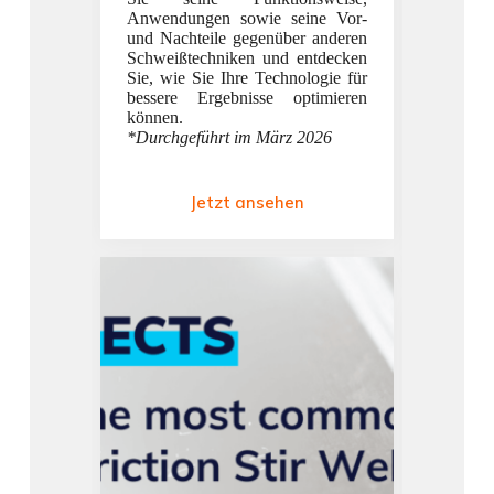
Anwendungen sowie seine Vor-
die 8 w
und Nachteile gegenüber anderen
perfek
Schweißtechniken und entdecken
gewäh
Sie, wie Sie Ihre Technologie für
Mater
bessere Ergebnisse optimieren
Verbind
können.
zur Pl
*Durchgeführt im März 2026
und meh
*Durch
2024
Jetzt ansehen