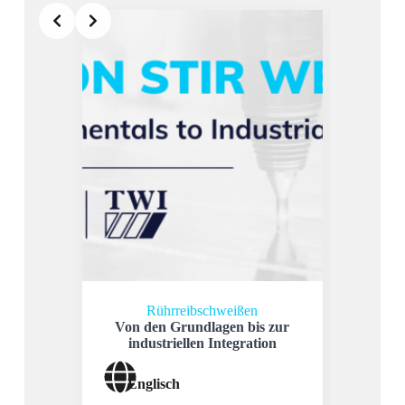
Rührreibschweißen
Von den Grundlagen bis zur
Wie
industriellen Integration
Werkze
Englisch
Deu