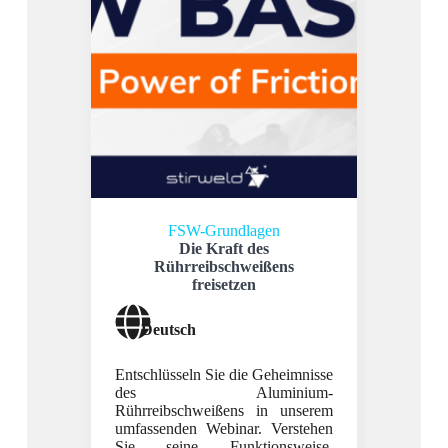
FSW-Grundlagen
Die Kraft des
Rührreibschweißens
8
freisetzen
Deutsch
Deu
Entschlüsseln Sie die Geheimnisse
Sehen S
des Aluminium-
unseres
Rührreibschweißens in unserem
der Te
umfassenden Webinar. Verstehen
Rührrei
Sie seine Funktionsweise,
Welding