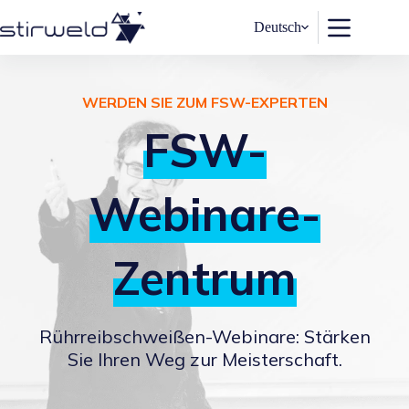
Zum
Inhalt
Deutsch
springen
WERDEN SIE ZUM FSW-EXPERTEN
FSW-
Webinare-
Zentrum
Rührreibschweißen-Webinare: Stärken
Sie Ihren Weg zur Meisterschaft.