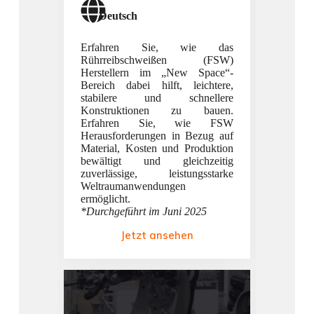
Deutsch
Deu
Erfahren Sie, wie das
Rührreibschweißen (FSW)
Haben 
Herstellern im „New Space“-
verpas
Bereich dabei hilft, leichtere,
Aufzei
stabilere und schnellere
über d
Konstruktionen zu bauen.
Alumin
Erfahren Sie, wie FSW
Sie, 
Herausforderungen in Bezug auf
Techno
Material, Kosten und Produktion
Tan
bewältigt und gleichzeitig
Oberflä
zuverlässige, leistungsstarke
verb
Weltraumanwendungen
Fertigu
ermöglicht.
hervor
*Durchgeführt im Juni 2025
erzielen
*Durchg
Jetzt ansehen
2025