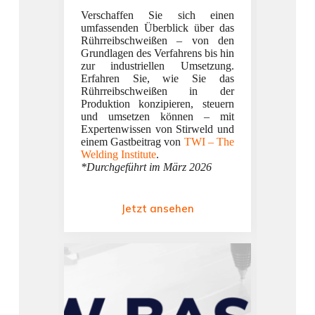
Verschaffen Sie sich einen
umfassenden Überblick über das
Erhalte
Rührreibschweißen – von den
Wieder
Grundlagen des Verfahrens bis hin
Expert
zur industriellen Umsetzung.
richti
Erfahren Sie, wie Sie das
Rührre
Rührreibschweißen in der
Entde
Produktion konzipieren, steuern
Info
und umsetzen können – mit
Werkzeu
Expertenwissen von Stirweld und
wichti
einem Gastbeitrag von
TWI – The
Kon
Welding Institute
.
Spannv
*Durchgeführt im
März 2026
Vermei
*Durchg
Jetzt ansehen