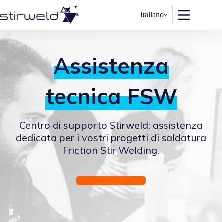
Salta
al
Italiano
contenuto
Assistenza
tecnica FSW
Centro di supporto Stirweld: assistenza
dedicata per i vostri progetti di saldatura
Friction Stir Welding.
Chiedete aiuto ora