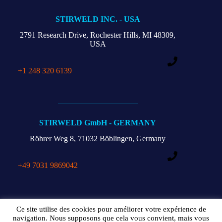
STIRWELD INC. - USA
2791 Research Drive,
Rochester Hills,
MI 48309,
USA
+1 248 320 6139
STIRWELD GmbH - GERMANY
Röhrer Weg 8,
71032 Böblingen, Germany
+49 7031 9869042
Catalogue download
Legal policy
Ce site utilise des cookies pour améliorer votre expérience de
GDPR Data Protection Regulation
FAQs
navigation. Nous supposons que cela vous convient, mais vous