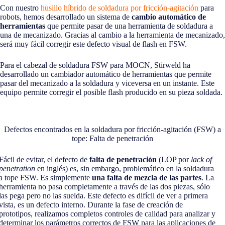
Con nuestro
husillo híbrido de soldadura por fricción-agitación
para
robots, hemos desarrollado un sistema de
cambio automático de
herramientas
que permite pasar de una herramienta de soldadura a
una de mecanizado. Gracias al cambio a la herramienta de mecanizado,
será muy fácil corregir este defecto visual de flash en FSW.
Para el cabezal de soldadura FSW para MOCN, Stirweld ha
desarrollado un cambiador automático de herramientas que permite
pasar del mecanizado a la soldadura y viceversa en un instante. Este
equipo permite corregir el posible flash producido en su pieza soldada.
Defectos encontrados en la soldadura por fricción-agitación (FSW) a
tope: Falta de penetración
Fácil de evitar, el defecto de
falta de penetración
(LOP por
lack of
penetration
en inglés) es, sin embargo, problemático en la soldadura
a tope FSW. Es simplemente
una falta de mezcla de las partes
. La
herramienta no pasa completamente a través de las dos piezas, sólo
las pega pero no las suelda. Este defecto es difícil de ver a primera
vista, es un defecto interno. Durante la fase de creación de
prototipos, realizamos completos controles de calidad para analizar y
determinar los parámetros correctos de FSW para las aplicaciones de