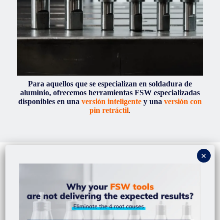
Para
aquellos que se especializan en soldadura de
aluminio, ofrecemos herramientas FSW especializadas
disponibles en una
versión inteligente
y una
versión con
pin retráctil
.
Nuestra gama de herramientas FSW para soldar aluminio
Sumérgete en nuestra extensa colección de
herramientas FSW
meticulosamente diseñadas para la soldadura de aluminio.
Hemos dedicado innumerables horas al diseño y pruebas de
cada herramienta, asegurando que no solo cumplan sino que