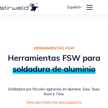
Saltar
al
Español
contenido
HERRAMIENTAS
FSW
Herramientas FSW para
soldadura de aluminio
Soldadura por fricción-agitación en aluminio 2xxx, 5xxx,
6xxx y 7xxx.
Descubrir
Solicitar presupuesto