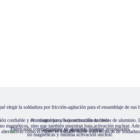
ué elegir la soldadura por fricción-agitación para el ensamblaje de sus 
ución confiable y económica para la construcción de bridas de aluminio
No magnético y baja activación nuclear
o magnéticos, sino que también muestran baja activación nuclear. Adem
Fabricadas completamente de aluminio, ofrecen propiedades
lternativas como el cobre, el soldado fuerte o las técnicas de soldadu
no magnéticas y mínima activación nuclear.