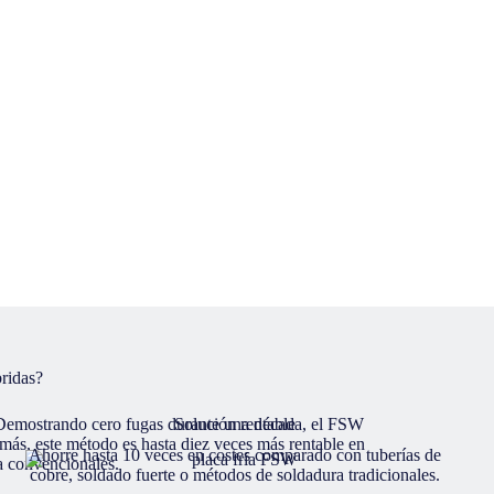
bridas?
. Demostrando cero fugas durante una década, el FSW
Solución rentable
ás, este método es hasta diez veces más rentable en
Ahorre hasta 10 veces en costes comparado con tuberías de
ra convencionales.
cobre, soldado fuerte o métodos de soldadura tradicionales.