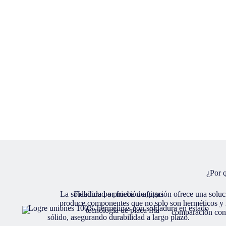
¿Por q
La soldadura por fricción-agitación ofrece una sol
Fiabilidad a prueba de fugas
produce componentes que no solo son herméticos y n
Logre uniones 100% herméticas con soldadura en estado
comparación con a
sólido, asegurando durabilidad a largo plazo.