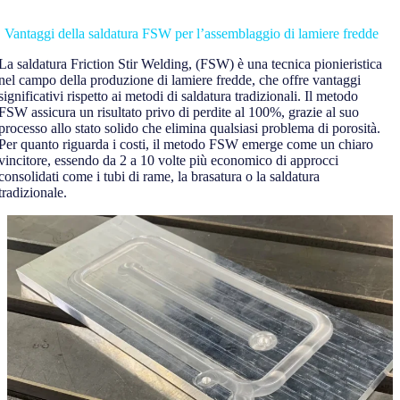
Vantaggi della saldatura FSW per l’assemblaggio di lamiere fredde
La saldatura Friction Stir Welding, (FSW) è una tecnica pionieristica
nel campo della produzione di lamiere fredde, che offre vantaggi
significativi rispetto ai metodi di saldatura tradizionali. Il metodo
FSW assicura un risultato privo di perdite al 100%, grazie al suo
processo allo stato solido che elimina qualsiasi problema di porosità.
Per quanto riguarda i costi, il metodo FSW emerge come un chiaro
vincitore, essendo da 2 a 10 volte più economico di approcci
consolidati come i tubi di rame, la brasatura o la saldatura
tradizionale.