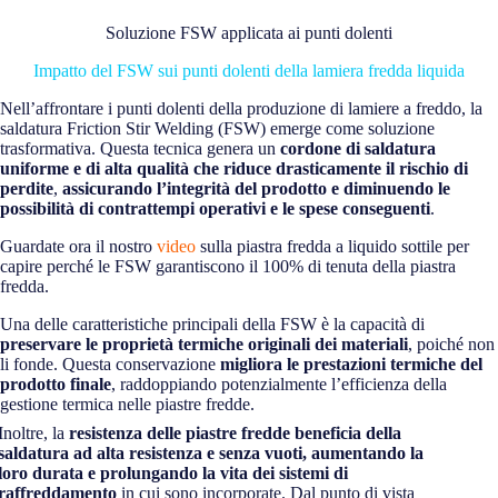
Soluzione FSW applicata ai punti dolenti
Impatto del FSW sui punti dolenti della lamiera fredda liquida
Nell’affrontare i punti dolenti della produzione di lamiere a freddo, la
saldatura Friction Stir Welding (FSW) emerge come soluzione
trasformativa. Questa tecnica genera un
cordone di saldatura
uniforme e di alta qualità
che
riduce
drasticamente
il rischio di
perdite
,
assicurando l’integrità del prodotto e diminuendo le
possibilità di contrattempi operativi e le spese conseguenti
.
Guardate ora il nostro
video
sulla piastra fredda a liquido sottile per
capire perché le FSW garantiscono il 100% di tenuta della piastra
fredda.
Una delle caratteristiche principali della FSW è la capacità di
preservare le proprietà termiche originali dei materiali
, poiché non
li fonde. Questa conservazione
migliora le prestazioni termiche del
prodotto finale
, raddoppiando potenzialmente l’efficienza della
gestione termica nelle piastre fredde.
Inoltre, la
resistenza delle piastre fredde beneficia della
saldatura ad alta resistenza e senza vuoti, aumentando la
loro durata e prolungando la vita dei sistemi di
raffreddamento
in cui sono incorporate. Dal punto di vista