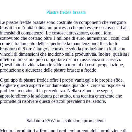
Piastra fredda brasata
Le piastre fredde brasate sono costruite da componenti che vengono
brasati in un’unità solida, un processo che può essere costoso e ad alta
intensità di competenze. Le costose attrezzature, come i forni
sottovuoto che costano oltre 1 milione di euro, aumentano i costi, così
come il trattamento delle superfici e la manutenzione. Il ciclo di
brasatura di 8 ore è lungo e consente solo la produzione in lotti, con
vincoli di dimensioni che incidono sulla produttività. Inoltre, qualsiasi
difetto di brasatura può comportare rischi di assistenza successivi.
Questi fattori evidenziano le sfide in termini di costi, progettazione,
produzione e sicurezza delle piastre brasate a freddo.
Ogni tipo di piastra fredda offre i propri vantaggi e le proprie sfide.
Cogliere questi aspetti è fondamentale quando si cercano risposte ai
problemi menzionati in precedenza. Nella sezione che segue,
approfondiremo la saldatura per attrito, una tecnica emergente che
promette di risolvere questi ostacoli prevalenti nel settore.
Saldatura FSW: una soluzione promettente
Mentre i produttori affrontano i problemi urgenti della produzione di