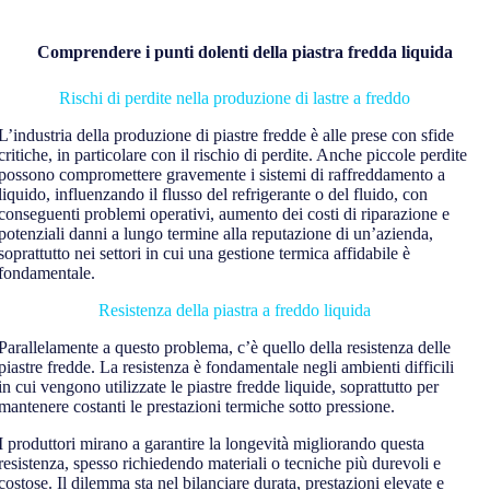
Comprendere i punti dolenti della piastra fredda liquida
Rischi di perdite nella produzione di lastre a freddo
L’industria della produzione di piastre fredde è alle prese con sfide
critiche, in particolare con il rischio di perdite. Anche piccole perdite
possono compromettere gravemente i sistemi di raffreddamento a
liquido, influenzando il flusso del refrigerante o del fluido, con
conseguenti problemi operativi, aumento dei costi di riparazione e
potenziali danni a lungo termine alla reputazione di un’azienda,
soprattutto nei settori in cui una gestione termica affidabile è
fondamentale.
Resistenza della piastra a freddo liquida
Parallelamente a questo problema, c’è quello della resistenza delle
piastre fredde. La resistenza è fondamentale negli ambienti difficili
in cui vengono utilizzate le piastre fredde liquide, soprattutto per
mantenere costanti le prestazioni termiche sotto pressione.
I produttori mirano a garantire la longevità migliorando questa
resistenza, spesso richiedendo materiali o tecniche più durevoli e
costose. Il dilemma sta nel bilanciare durata, prestazioni elevate e