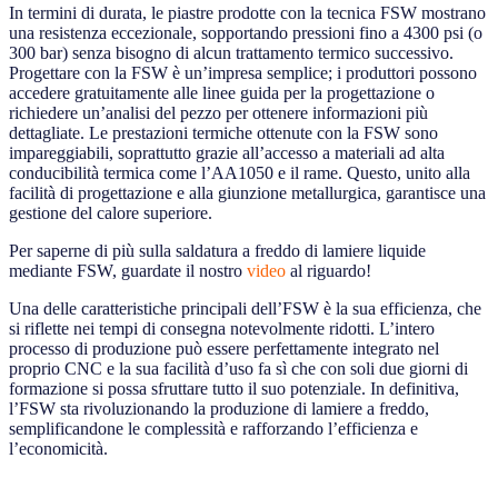
In termini di durata, le piastre prodotte con la tecnica FSW mostrano
una resistenza eccezionale, sopportando pressioni fino a 4300 psi (o
300 bar) senza bisogno di alcun trattamento termico successivo.
Progettare con la FSW è un’impresa semplice; i produttori possono
accedere gratuitamente alle linee guida per la progettazione o
richiedere un’analisi del pezzo per ottenere informazioni più
dettagliate. Le prestazioni termiche ottenute con la FSW sono
impareggiabili, soprattutto grazie all’accesso a materiali ad alta
conducibilità termica come l’AA1050 e il rame. Questo, unito alla
facilità di progettazione e alla giunzione metallurgica, garantisce una
gestione del calore superiore.
Per saperne di più sulla saldatura a freddo di lamiere liquide
mediante FSW, guardate il nostro
video
al riguardo!
Una delle caratteristiche principali dell’FSW è la sua efficienza, che
si riflette nei tempi di consegna notevolmente ridotti. L’intero
processo di produzione può essere perfettamente integrato nel
proprio CNC e la sua facilità d’uso fa sì che con soli due giorni di
formazione si possa sfruttare tutto il suo potenziale. In definitiva,
l’FSW sta rivoluzionando la produzione di lamiere a freddo,
semplificandone le complessità e rafforzando l’efficienza e
l’economicità.