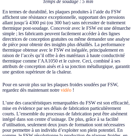
Temps de soudage : 5 min
En termes de durabilité, les plaques produites à l’aide du FSW
affichent une résistance exceptionnelle, supportant des pressions
allant jusqu’à 4300 psi (ou 300 bar) sans nécessiter de traitement
thermique post-soudage. Concevoir avec le FSW est une démarche
simple ; les fabricants peuvent facilement accéder à des lignes
directrices de conception gratuites ou même demander une analyse
de pièce pour obtenir des insights plus détaillés. La performance
thermique obtenue avec le FSW est inégalée, principalement en
raison de l’accès qu’il offre à des matériaux à haute conductivité
thermique comme l’AA1050 et le cuivre. Ceci, combiné à ses
attributs de conception aisés et à sa jonction métallurgique, garantit
une gestion supérieure de la chaleur.
Pour en savoir plus sur les plaques froides soudées par FSW,
regardez dès maintenant notre
vidéo
!
L’une des caractéristiques remarquables du FSW est son efficacité,
mise en évidence par ses délais de fabrication particulièrement
courts. L’ensemble du processus de fabrication peut être aisément
intégré dans son centre d’usinage. De plus, grâce à sa facilité
d’utilisation, seulement deux jours de formation sont nécessaires
pour permettre à un individu d’exploiter son plein potentiel. En
somme, le FSW révolutionne la production de plaques froides, en