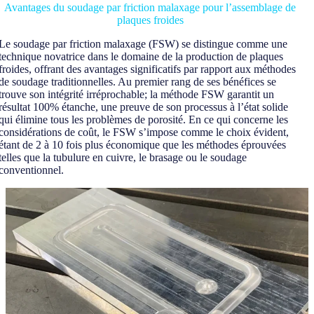
Avantages du soudage par friction malaxage pour l’assemblage de
plaques froides
Le soudage par friction malaxage (FSW) se distingue comme une
technique novatrice dans le domaine de la production de plaques
froides, offrant des avantages significatifs par rapport aux méthodes
de soudage traditionnelles. Au premier rang de ses bénéfices se
trouve son intégrité irréprochable; la méthode FSW garantit un
résultat 100% étanche, une preuve de son processus à l’état solide
qui élimine tous les problèmes de porosité. En ce qui concerne les
considérations de coût, le FSW s’impose comme le choix évident,
étant de 2 à 10 fois plus économique que les méthodes éprouvées
telles que la tubulure en cuivre, le brasage ou le soudage
conventionnel.