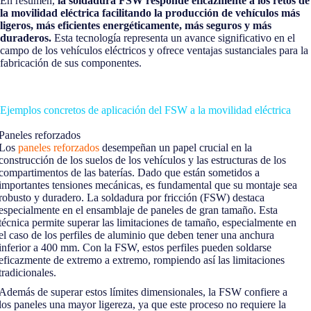
En resumen,
la soldadura FSW responde eficazmente a los retos de
la movilidad eléctrica facilitando la producción de vehículos más
ligeros, más eficientes energéticamente, más seguros y más
duraderos.
Esta tecnología representa un avance significativo en el
campo de los vehículos eléctricos y ofrece ventajas sustanciales para la
fabricación de sus componentes.
Ejemplos concretos de aplicación del FSW a la movilidad eléctrica
Paneles reforzados
Los
paneles reforzados
desempeñan un papel crucial en la
construcción de los suelos de los vehículos y las estructuras de los
compartimentos de las baterías. Dado que están sometidos a
importantes tensiones mecánicas, es fundamental que su montaje sea
robusto y duradero. La soldadura por fricción (FSW) destaca
especialmente en el ensamblaje de paneles de gran tamaño. Esta
técnica permite superar las limitaciones de tamaño, especialmente en
el caso de los perfiles de aluminio que deben tener una anchura
inferior a 400 mm. Con la FSW, estos perfiles pueden soldarse
eficazmente de extremo a extremo, rompiendo así las limitaciones
tradicionales.
Además de superar estos límites dimensionales, la FSW confiere a
los paneles una mayor ligereza, ya que este proceso no requiere la