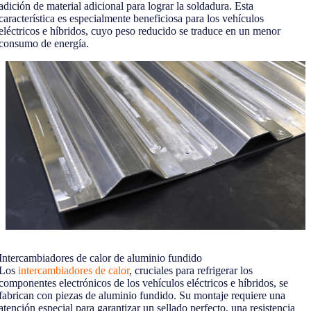
adición de material adicional para lograr la soldadura. Esta
característica es especialmente beneficiosa para los vehículos
eléctricos e híbridos, cuyo peso reducido se traduce en un menor
consumo de energía.
Intercambiadores de calor de aluminio fundido
Los
intercambiadores de calor
, cruciales para refrigerar los
componentes electrónicos de los vehículos eléctricos e híbridos, se
fabrican con piezas de aluminio fundido. Su montaje requiere una
atención especial para garantizar un sellado perfecto, una resistencia