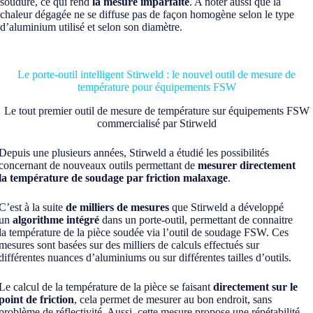
soudure, ce qui rend
la mesure imparfaite
. A noter aussi que la
chaleur dégagée ne se diffuse pas de façon homogène selon le type
d’aluminium utilisé et selon son diamètre.
Le porte-outil intelligent Stirweld : le nouvel outil de mesure de
température pour équipements FSW
Le tout premier outil de mesure de température sur équipements FSW
commercialisé par Stirweld
Depuis une plusieurs années, Stirweld a étudié les possibilités
concernant de nouveaux outils permettant de
mesurer directement
la température de soudage
par friction malaxage
.
C’est à la suite
de milliers de mesures
que Stirweld a développé
un
algorithme intégré
dans un porte-outil, permettant de connaitre
la température de la pièce soudée via l’outil de soudage FSW. Ces
mesures sont basées sur des milliers de calculs effectués sur
différentes nuances d’aluminiums ou sur différentes tailles d’outils.
Le calcul de la température de la pièce se faisant
directement sur le
point de friction
, cela permet de mesurer au bon endroit, sans
problème de réflectivité. Aussi, cette mesure propose une répétabilité