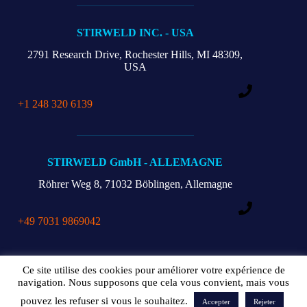
STIRWELD INC. - USA
2791 Research Drive,
Rochester Hills, MI 48309,
USA
+1 248 320 6139
STIRWELD GmbH - ALLEMAGNE
Röhrer Weg 8,
71032 Böblingen, Allemagne
+49 7031 9869042
Téléchargement catalogue
Mentions légales
Ce site utilise des cookies pour améliorer votre expérience de
RGPD
FAQs
Contact
navigation. Nous supposons que cela vous convient, mais vous
pouvez les refuser si vous le souhaitez.
Accepter
Rejeter