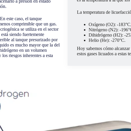
acenarlo a presión en estado
ión.
La temperatura de licuefacció
En este caso, el tanque
 menos comprimible que un gas.
Oxígeno (O2): -183°C
iogénica se utiliza en el sector
Nitrógeno (N2): -196°
 está siendo fuertemente
Dihidrógeno (H2): -2
erible al tanque presurizado por
Helio (He): -270°C.
íquido es mucho mayor que la del
Hoy sabemos cómo alcanzar e
e hidrógeno en un volumen
estos gases licuados a estas t
 los riesgos inherentes a esta