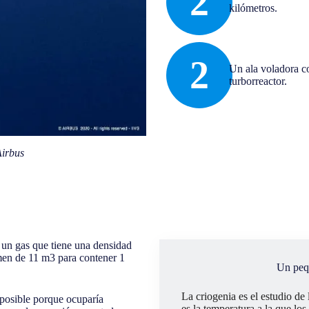
2
kilómetros.
2
Un ala voladora c
turborreactor.
Airbus
 un gas que tiene una densidad
men de 11 m3 para contener 1
Un pequ
La criogenia es el estudio de
posible porque ocuparía
es la temperatura a la que los