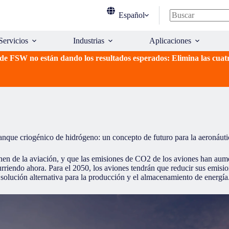
Español
Sin
resultados
Servicios
Industrias
Aplicaciones
e FSW no están dando los resultados esperados: Elimina las cuat
anque criogénico de hidrógeno: un concepto de futuro para la aeronáuti
en de la aviación, y que las emisiones de CO2 de los aviones han aum
ocurriendo ahora. Para el 2050, los aviones tendrán que reducir sus em
a solución alternativa para la producción y el almacenamiento de energ