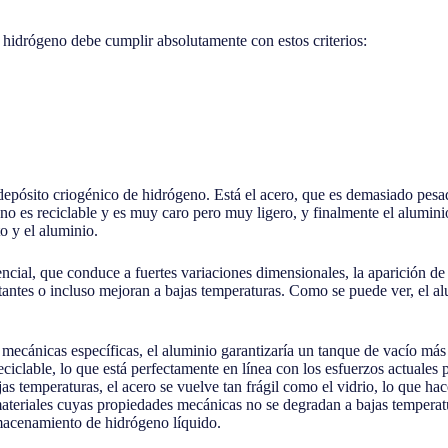
e hidrógeno debe cumplir absolutamente con estos criterios:
depósito criogénico de hidrógeno. Está el acero, que es demasiado pesado
o es reciclable y es muy caro pero muy ligero, y finalmente el aluminio
o y el aluminio.
cial, que conduce a fuertes variaciones dimensionales, la aparición de m
ntes o incluso mejoran a bajas temperaturas. Como se puede ver, el alu
ecánicas específicas, el aluminio garantizaría un tanque de vacío más l
eciclable, lo que está perfectamente en línea con los esfuerzos actuales
as temperaturas, el acero se vuelve tan frágil como el vidrio, lo que hac
materiales cuyas propiedades mecánicas no se degradan a bajas temperatur
lmacenamiento de hidrógeno líquido.