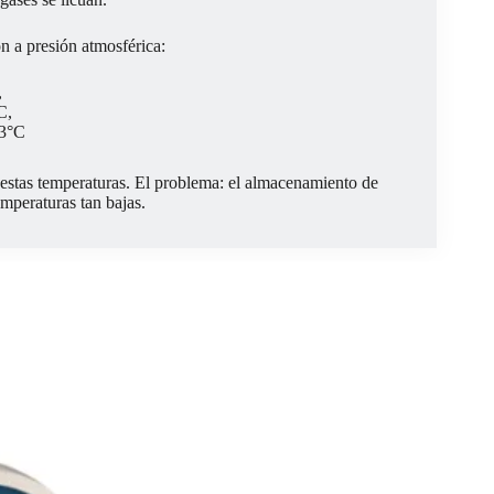
n a presión atmosférica:
,
C,
53°C
stas temperaturas. El problema: el almacenamiento de
emperaturas tan bajas.