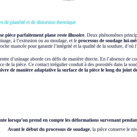
s de planéité et de distorsion thermique
ne pièce parfaitement plane reste illusoire
. Deux phénomènes principau
inage, à l’extrusion ou au moulage, et le
processus de soudage lui-m
oche nuancée pour garantir l’intégrité et la qualité de la soudure, d’o
tre d’usinage aborde ces défis de manière directe. En l’absence de contr
ace de la pièce. Ce contact irrégulier conduit à des porosités dans la sou
ivre de manière adaptative la surface de la pièce le long du joint 
idente lorsqu’on prend en compte les déformations survenant pendan
Avant le début du processus de soudage
, la pièce conserve le niv