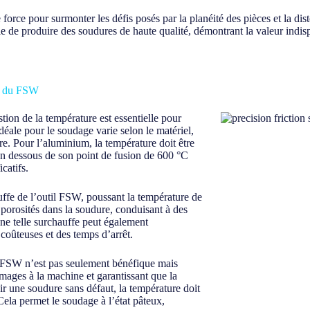
de force pour surmonter les défis posés par la planéité des pièces et la 
apable de produire des soudures de haute qualité, démontrant la valeur in
re du FSW
ion de la température est essentielle pour
déale pour le soudage varie selon le matériel,
ure. Pour l’aluminium, la température doit être
en dessous de son point de fusion de 600 °C
catifs.
uffe de l’outil FSW, poussant la température de
 porosités dans la soudure, conduisant à des
ne telle surchauffe peut également
coûteuses et des temps d’arrêt.
u FSW n’est pas seulement bénéfique mais
mmages à la machine et garantissant que la
ir une soudure sans défaut, la température doit
Cela permet le soudage à l’état pâteux,