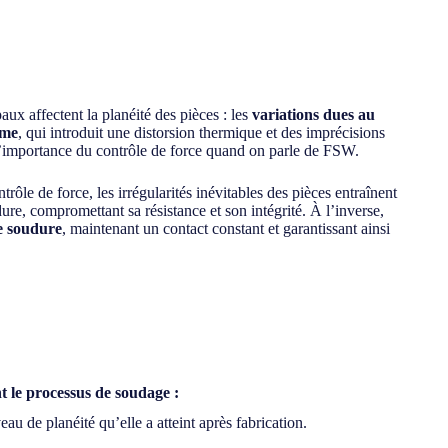
x affectent la planéité des pièces : les
variations dues au
ême
, qui introduit une distorsion thermique et des imprécisions
ù l’importance du contrôle de force quand on parle de FSW.
ôle de force, les irrégularités inévitables des pièces entraînent
dure, compromettant sa résistance et son intégrité. À l’inverse,
de soudure
, maintenant un contact constant et garantissant ainsi
t le processus de soudage :
eau de planéité qu’elle a atteint après fabrication.