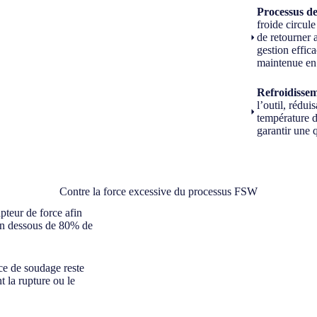
Processus de
froide circul
de retourner 
gestion effic
maintenue en
Refroidissem
l’outil, rédui
température d
garantir une 
Contre la force excessive du processus FSW
pteur de force afin
en dessous de 80% de
ce de soudage reste
t la rupture ou le