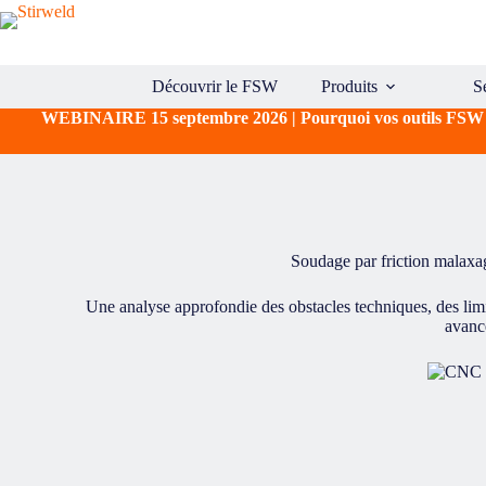
Passer
au
contenu
Découvrir le FSW
Produits
S
WEBINAIRE 15 septembre 2026 | Pourquoi vos outils FSW ne d
Soudage par friction malaxa
Une analyse approfondie des obstacles techniques, des limit
avancé