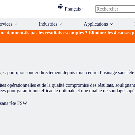
Français
Aucun
résultat
ervices
Industries
Applications
onnent-ils pas les résultats escomptés ? Éliminez les 4 causes 
ge : pourquoi souder directement depuis mon centre d’usinage sans tête
es opérationnelles et de la qualité compromise des résultats, soulignant 
es pour garantir une efficacité optimale et une qualité de soudage supé