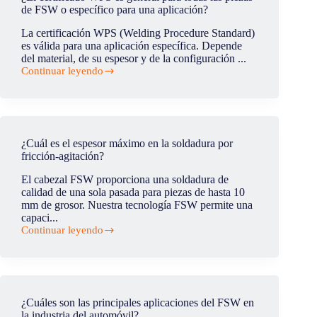
unir
de FSW o específico para una aplicación?
soldadura?
chapas
gruesas
La certificación WPS (Welding Procedure Standard)
de
es válida para una aplicación específica. Depende
aluminio
del material, de su espesor y de la configuración ...
en
Continuar leyendo
la
¿El
línea
certificado
de
WPS
producción?
es
general
para
¿Cuál es el espesor máximo en la soldadura por
todas
fricción-agitación?
las
piezas
El cabezal FSW proporciona una soldadura de
de
calidad de una sola pasada para piezas de hasta 10
FSW
mm de grosor. Nuestra tecnología FSW permite una
o
capaci...
específico
Continuar leyendo
para
¿Cuál
una
es
aplicación?
el
espesor
máximo
en
¿Cuáles son las principales aplicaciones del FSW en
la
la industria del automóvil?