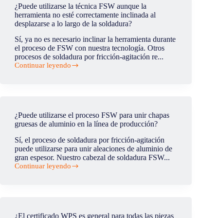
que
¿Puede utilizarse la técnica FSW aunque la
se
herramienta no esté correctamente inclinada al
benefician
desplazarse a lo largo de la soldadura?
del
cabezal
Sí, ya no es necesario inclinar la herramienta durante
FSW
el proceso de FSW con nuestra tecnología. Otros
con
procesos de soldadura por fricción-agitación re...
pin
Continuar leyendo
retráctil?
¿Puede
utilizarse
la
técnica
FSW
aunque
¿Puede utilizarse el proceso FSW para unir chapas
la
gruesas de aluminio en la línea de producción?
herramienta
no
Sí, el proceso de soldadura por fricción-agitación
esté
puede utilizarse para unir aleaciones de aluminio de
correctamente
gran espesor. Nuestro cabezal de soldadura FSW...
inclinada
Continuar leyendo
al
¿Puede
desplazarse
utilizarse
a
el
lo
proceso
largo
FSW
de
para
¿El certificado WPS es general para todas las piezas
la