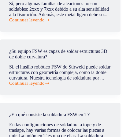
FSW
Sí, pero algunas familias de aleaciones no son
durante
soldables: 2xxx y 7xxx debido a su alta sensibilidad
las
a la fisuración. Además, este metal ligero debe so...
operaciones
Continuar leyendo
de
¿El
FSW?
aluminio
es
soldable?
¿Su equipo FSW es capaz de soldar estructuras 3D
de doble curvatura?
Sí, el husillo robótico FSW de Stirweld puede soldar
estructuras con geometría compleja, como la doble
curvatura. Nuestra tecnología de soldadura por ...
Continuar leyendo
¿Su
equipo
FSW
es
capaz
de
¿En qué consiste la soldadura FSW en T?
soldar
estructuras
En las configuraciones de soldadura a tope y de
3D
traslape, hay varias formas de colocar las piezas a
de
unir. La unión en T es una de ellas. La soldadura ...