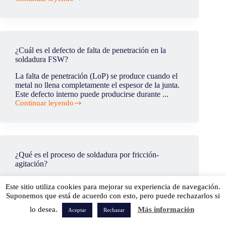
¿Se
puede
utilizar
la
misma
herramienta
¿Cuál es el defecto de falta de penetración en la
para
soldadura FSW?
soldar
cobre
La falta de penetración (LoP) se produce cuando el
y
metal no llena completamente el espesor de la junta.
aluminio?
Este defecto interno puede producirse durante ...
Continuar leyendo
¿Cuál
es
el
defecto
de
falta
¿Qué es el proceso de soldadura por fricción-
de
agitación?
penetración
en
La soldadura por fricción-agitación es un proceso de
la
Este sitio utiliza cookies para mejorar su experiencia de navegación.
soldadura en estado sólido sin necesidad de metal de
soldadura
Suponemos que está de acuerdo con esto, pero puede rechazarlos si
aportación. Esta técnica se conoce más común...
FSW?
Continuar leyendo
lo desea.
Más información
¿Qué
Aceptar
Rechazar
es