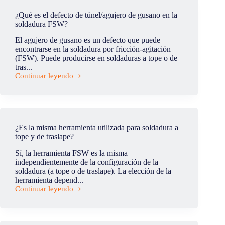
aplicaciones
del
¿Qué es el defecto de túnel/agujero de gusano en la
FSW
soldadura FSW?
en
la
El agujero de gusano es un defecto que puede
industria
encontrarse en la soldadura por fricción-agitación
ferroviaria?
(FSW). Puede producirse en soldaduras a tope o de
tras...
Continuar leyendo
¿Qué
es
el
defecto
de
túnel/agujero
¿Es la misma herramienta utilizada para soldadura a
de
tope y de traslape?
gusano
en
Sí, la herramienta FSW es la misma
la
independientemente de la configuración de la
soldadura
soldadura (a tope o de traslape). La elección de la
FSW?
herramienta depend...
Continuar leyendo
¿Es
la
misma
herramienta