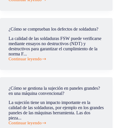
máquina
¿Quién
herramienta?
inventó
la
soldadura
por
fricción-
¿Cómo se comprueban los defectos de soldadura?
agitación?
La calidad de las soldaduras FSW puede verificarse
mediante ensayos no destructivos (NDT) y
destructivos para garantizar el cumplimiento de la
norma F...
Continuar leyendo
¿Cómo
se
comprueban
los
defectos
de
¿Cómo se gestiona la sujeción en paneles grandes?
soldadura?
en una máquina convencional?
La sujeción tiene un impacto importante en la
calidad de las soldaduras, por ejemplo en los grandes
paneles de las máquinas herramienta. Las dos
pieza...
Continuar leyendo
¿Cómo