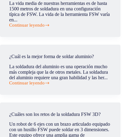
La vida media de nuestras herramientas es de hasta
1500 metros de soldadura en una configuración
típica de FSW. La vida de la herramienta FSW varía
en...
Continuar leyendo
¿Cuál
es
la
vida
útil
de
¿Cuál es la mejor forma de soldar aluminio?
la
herramienta?
La soldadura del aluminio es una operación mucho
(en
más compleja que la de otros metales. La soldadura
metros
del aluminio requiere una gran habilidad y las her...
de
Continuar leyendo
soldadura)
¿Cuál
es
la
mejor
forma
de
¿Cuáles son los retos de la soldadura FSW 3D?
soldar
aluminio?
Un robot de 6 ejes con un brazo articulado equipado
con un husillo FSW puede soldar en 3 dimensiones.
Este equipo ofrece una amplia gama de