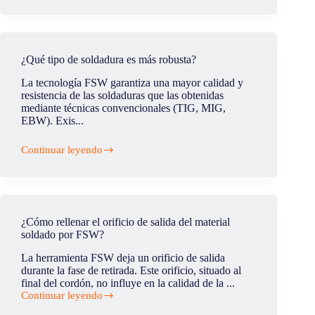
se
gestiona
la
sujeción
en
¿Qué tipo de soldadura es más robusta?
paneles
grandes?
La tecnología FSW garantiza una mayor calidad y
en
resistencia de las soldaduras que las obtenidas
una
mediante técnicas convencionales (TIG, MIG,
máquina
EBW). Exis...
convencional?
Continuar leyendo
¿Qué
tipo
de
soldadura
es
más
¿Cómo rellenar el orificio de salida del material
robusta?
soldado por FSW?
La herramienta FSW deja un orificio de salida
durante la fase de retirada. Este orificio, situado al
final del cordón, no influye en la calidad de la ...
Continuar leyendo
¿Cómo
rellenar