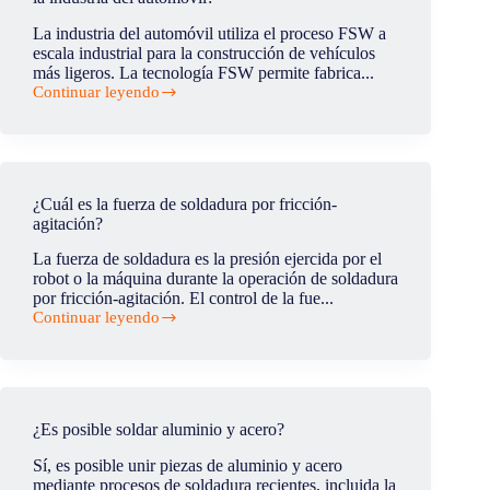
soldadura
por
La industria del automóvil utiliza el proceso FSW a
fricción-
escala industrial para la construcción de vehículos
agitación?
más ligeros. La tecnología FSW permite fabrica...
Continuar leyendo
¿Cuáles
son
las
principales
aplicaciones
del
¿Cuál es la fuerza de soldadura por fricción-
FSW
agitación?
en
la
La fuerza de soldadura es la presión ejercida por el
industria
robot o la máquina durante la operación de soldadura
del
por fricción-agitación. El control de la fue...
automóvil?
Continuar leyendo
¿Cuál
es
la
fuerza
de
soldadura
¿Es posible soldar aluminio y acero?
por
fricción-
Sí, es posible unir piezas de aluminio y acero
agitación?
mediante procesos de soldadura recientes, incluida la