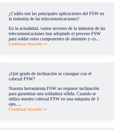
principales
aplicaciones
del
¿Cuáles son las principales aplicaciones del FSW en
FSW
la industria de las telecomunicaciones?
en
la
En la actualidad, varios sectores de la industria de las
industria
telecomunicaciones han adoptado el proceso FSW
de
para soldar estos componentes de aluminio y co...
la
Continuar leyendo
defensa?
¿Cuáles
son
las
principales
aplicaciones
del
¿Qué grado de inclinación se consigue con el
FSW
cabezal FSW?
en
la
Nuestra herramienta FSW no requiere inclinación
industria
para garantizar una soldadura sólida. Cuando se
de
utiliza nuestro cabezal FSW en una máquina de 5
las
ejes, ...
telecomunicaciones?
Continuar leyendo
¿Qué
grado
de
inclinación