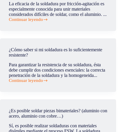
la
La eficacia de la soldadura por fricción-agitación es
industria
especialmente conocida para unir materiales
del
considerados difíciles de soldar, como el aluminio. ...
sector
Continuar leyendo
energético?
¿Cómo
de
efectiva
es
la
soldadura
¿Cómo saber si mi soldadura es lo suficientemente
por
resistente?
fricción-
agitación?
Para garantizar la resistencia de su soldadura, ésta
debe cumplir dos condiciones esenciales: la correcta
penetración de la soldadura y la homogeneida...
Continuar leyendo
¿Cómo
saber
si
mi
soldadura
es
¿Es posible soldar piezas bimateriales? (aluminio con
lo
acero, aluminio con cobre…)
suficientemente
resistente?
Sí, es posible realizar soldaduras con materiales
disímiles mediante el proceso FSW. La soldadura