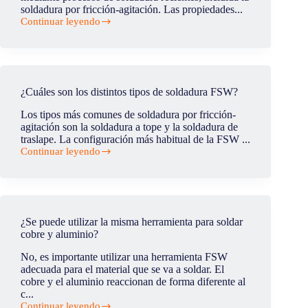
soldadura por fricción-agitación. Las propiedades...
Continuar leyendo
¿Es
posible
soldar
aluminio
y
acero?
¿Cuáles son los distintos tipos de soldadura FSW?
Los tipos más comunes de soldadura por fricción-
agitación son la soldadura a tope y la soldadura de
traslape. La configuración más habitual de la FSW ...
Continuar leyendo
¿Cuáles
son
los
distintos
tipos
de
¿Se puede utilizar la misma herramienta para soldar
soldadura
cobre y aluminio?
FSW?
No, es importante utilizar una herramienta FSW
adecuada para el material que se va a soldar. El
cobre y el aluminio reaccionan de forma diferente al
c...
Continuar leyendo