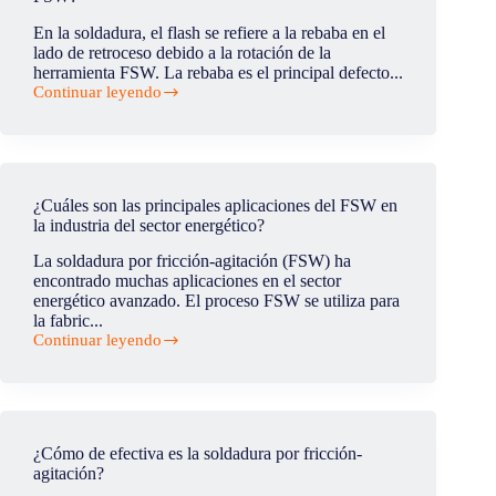
por
fricción
En la soldadura, el flash se refiere a la rebaba en el
y
lado de retroceso debido a la rotación de la
la
herramienta FSW. La rebaba es el principal defecto...
soldadura
Continuar leyendo
por
¿Cuál
fricción-
es
agitación?
el
defecto
de
rebabas/flash
¿Cuáles son las principales aplicaciones del FSW en
en
la industria del sector energético?
la
soldadura
La soldadura por fricción-agitación (FSW) ha
FSW?
encontrado muchas aplicaciones en el sector
energético avanzado. El proceso FSW se utiliza para
la fabric...
Continuar leyendo
¿Cuáles
son
las
principales
aplicaciones
del
¿Cómo de efectiva es la soldadura por fricción-
FSW
agitación?
en