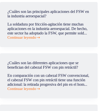
está
regulada
por
¿Cuáles son las principales aplicaciones del FSW en
la
la industria aeroespacial?
fuerza?
La soldadura por fricción-agitación tiene muchas
aplicaciones en la industria aeroespacial. De hecho,
este sector ha adoptado la FSW, que permite sold...
Continuar leyendo
¿Cuáles
son
las
principales
aplicaciones
del
¿Cuáles son las diferentes aplicaciones que se
FSW
benefician del cabezal FSW con pin retráctil?
en
la
En comparación con un cabezal FSW convencional,
industria
el cabezal FSW con pin retráctil tiene una función
aeroespacial?
adicional: la retirada progresiva del pin en el hom...
Continuar leyendo
¿Cuáles
son
las
diferentes
aplicaciones