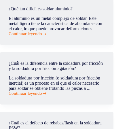
utilizada
para
¿Qué tan difícil es soldar aluminio?
soldadura
a
El aluminio es un metal complejo de soldar. Este
tope
metal ligero tiene la característica de ablandarse con
y
el calor, lo que puede provocar deformaciones....
de
Continuar leyendo
traslape?
¿Qué
tan
difícil
es
soldar
aluminio?
¿Cuál es la diferencia entre la soldadura por fricción
y la soldadura por fricción-agitación?
La soldadura por fricción (o soldadura por fricción
inercial) es un proceso en el que el calor necesario
para soldar se obtiene frotando las piezas a ...
Continuar leyendo
¿Cuál
es
la
diferencia
entre
la
¿Cuál es el defecto de rebabas/flash en la soldadura
soldadura
FSW?