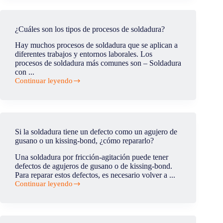
la
distorsión
cuando
¿Cuáles son los tipos de procesos de soldadura?
sólo
se
Hay muchos procesos de soldadura que se aplican a
suelda
diferentes trabajos y entornos laborales. Los
por
procesos de soldadura más comunes son – Soldadura
un
con ...
lado?
Continuar leyendo
¿Cuáles
son
los
tipos
de
procesos
Si la soldadura tiene un defecto como un agujero de
de
gusano o un kissing-bond, ¿cómo repararlo?
soldadura?
Una soldadura por fricción-agitación puede tener
defectos de agujeros de gusano o de kissing-bond.
Para reparar estos defectos, es necesario volver a ...
Continuar leyendo
Si
la
soldadura
tiene
un