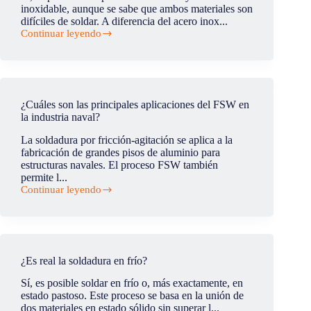
implementar
inoxidable, aunque se sabe que ambos materiales son
el
difíciles de soldar. A diferencia del acero inox...
cabezal
Continuar leyendo
FSW?
¿Es
posible
soldar
aluminio
con
acero
¿Cuáles son las principales aplicaciones del FSW en
inoxidable?
la industria naval?
La soldadura por fricción-agitación se aplica a la
fabricación de grandes pisos de aluminio para
estructuras navales. El proceso FSW también
permite l...
Continuar leyendo
¿Cuáles
son
las
principales
aplicaciones
del
¿Es real la soldadura en frío?
FSW
en
Sí, es posible soldar en frío o, más exactamente, en
la
estado pastoso. Este proceso se basa en la unión de
industria
dos materiales en estado sólido sin superar l...