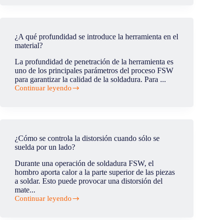
el
orificio
de
salida
¿A qué profundidad se introduce la herramienta en el
del
material?
material
soldado
La profundidad de penetración de la herramienta es
por
uno de los principales parámetros del proceso FSW
FSW?
para garantizar la calidad de la soldadura. Para ...
Continuar leyendo
¿A
qué
profundidad
se
introduce
la
¿Cómo se controla la distorsión cuando sólo se
herramienta
suelda por un lado?
en
el
Durante una operación de soldadura FSW, el
material?
hombro aporta calor a la parte superior de las piezas
a soldar. Esto puede provocar una distorsión del
mate...
Continuar leyendo
¿Cómo
se
controla