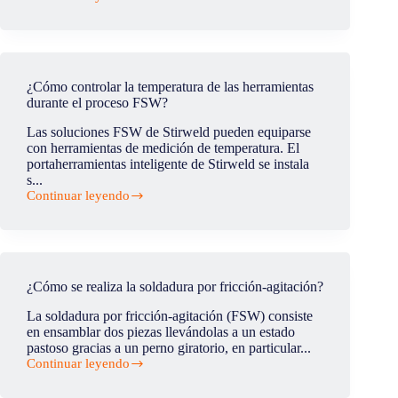
¿Cuáles
son
las
ventajas
de
utilizar
¿Cómo controlar la temperatura de las herramientas
el
durante el proceso FSW?
cabezal
FSW
Las soluciones FSW de Stirweld pueden equiparse
con
con herramientas de medición de temperatura. El
pin
portaherramientas inteligente de Stirweld se instala
retráctil?
s...
Continuar leyendo
¿Cómo
controlar
la
temperatura
de
las
¿Cómo se realiza la soldadura por fricción-agitación?
herramientas
durante
La soldadura por fricción-agitación (FSW) consiste
el
en ensamblar dos piezas llevándolas a un estado
proceso
pastoso gracias a un perno giratorio, en particular...
FSW?
Continuar leyendo
¿Cómo
se