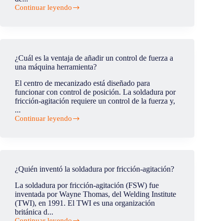
Continuar leyendo
¿Cuál
es
el
defecto
de
hooking
¿Cuál es la ventaja de añadir un control de fuerza a
en
una máquina herramienta?
la
soldadura
El centro de mecanizado está diseñado para
FSW?
funcionar con control de posición. La soldadura por
fricción-agitación requiere un control de la fuerza y,
...
Continuar leyendo
¿Cuál
es
la
ventaja
de
añadir
¿Quién inventó la soldadura por fricción-agitación?
un
control
La soldadura por fricción-agitación (FSW) fue
de
inventada por Wayne Thomas, del Welding Institute
fuerza
(TWI), en 1991. El TWI es una organización
a
británica d...
una
Continuar leyendo