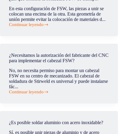
mecanizar
y
En esta configuración de FSW, las piezas a unir se
soldar?
colocan una encima de la otra. Esta geometría de
unión permite evitar la colocación de materiales d...
Continuar leyendo
¿En
qué
consiste
la
soldadura
FSW
¿Necesitamos la autorización del fabricante del CNC
de
para implementar el cabezal FSW?
traslape?
No, no necesita permiso para montar un cabezal
FSW en su centro de mecanizado. El cabezal de
soldadura de Stirweld es universal y puede instalarse
fác...
Continuar leyendo
¿Necesitamos
la
autorización
del
fabricante
del
¿Es posible soldar aluminio con acero inoxidable?
CNC
para
Sí, es posible unir piezas de aluminio y de acero