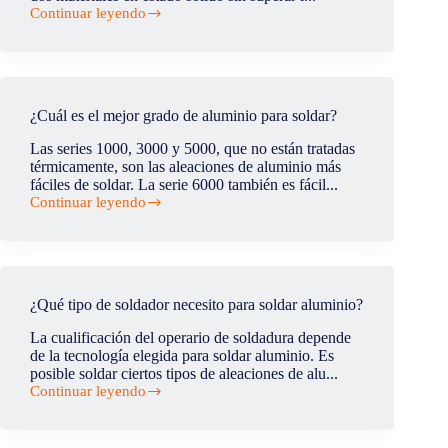
naval?
Continuar leyendo
¿Es
real
la
soldadura
en
frío?
¿Cuál es el mejor grado de aluminio para soldar?
Las series 1000, 3000 y 5000, que no están tratadas
térmicamente, son las aleaciones de aluminio más
fáciles de soldar. La serie 6000 también es fácil...
Continuar leyendo
¿Cuál
es
el
mejor
grado
de
¿Qué tipo de soldador necesito para soldar aluminio?
aluminio
para
La cualificación del operario de soldadura depende
soldar?
de la tecnología elegida para soldar aluminio. Es
posible soldar ciertos tipos de aleaciones de alu...
Continuar leyendo
¿Qué
tipo
de