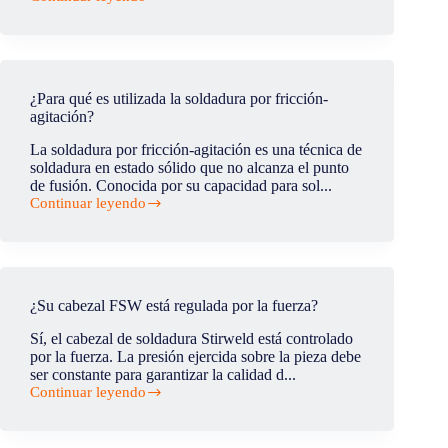
de
¿Qué
soldadura?
tipos
de
aluminio
pueden
ser
¿Para qué es utilizada la soldadura por fricción-
soldados
agitación?
mediante
FSW?
La soldadura por fricción-agitación es una técnica de
soldadura en estado sólido que no alcanza el punto
de fusión. Conocida por su capacidad para sol...
Continuar leyendo
¿Para
qué
es
utilizada
la
soldadura
¿Su cabezal FSW está regulada por la fuerza?
por
fricción-
Sí, el cabezal de soldadura Stirweld está controlado
agitación?
por la fuerza. La presión ejercida sobre la pieza debe
ser constante para garantizar la calidad d...
Continuar leyendo
¿Su
cabezal
FSW