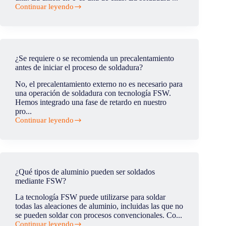
doble
Continuar leyendo
curvatura?
¿En
qué
consiste
la
soldadura
FSW
¿Se requiere o se recomienda un precalentamiento
en
antes de iniciar el proceso de soldadura?
T?
No, el precalentamiento externo no es necesario para
una operación de soldadura con tecnología FSW.
Hemos integrado una fase de retardo en nuestro
pro...
Continuar leyendo
¿Se
requiere
o
se
recomienda
un
¿Qué tipos de aluminio pueden ser soldados
precalentamiento
mediante FSW?
antes
de
La tecnología FSW puede utilizarse para soldar
iniciar
todas las aleaciones de aluminio, incluidas las que no
el
se pueden soldar con procesos convencionales. Co...
proceso
Continuar leyendo