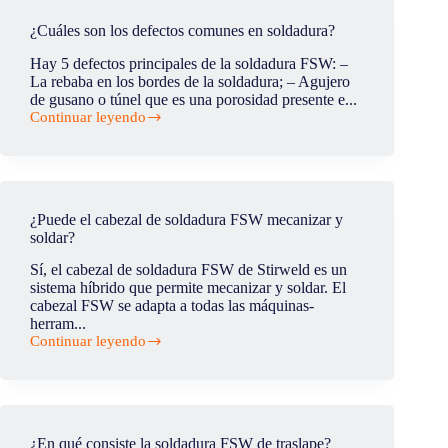
se
consigue
¿Cuáles son los defectos comunes en soldadura?
con
el
Hay 5 defectos principales de la soldadura FSW: –
cabezal
La rebaba en los bordes de la soldadura; – Agujero
FSW?
de gusano o túnel que es una porosidad presente e...
Continuar leyendo
¿Cuáles
son
los
defectos
comunes
en
¿Puede el cabezal de soldadura FSW mecanizar y
soldadura?
soldar?
Sí, el cabezal de soldadura FSW de Stirweld es un
sistema híbrido que permite mecanizar y soldar. El
cabezal FSW se adapta a todas las máquinas-
herram...
Continuar leyendo
¿Puede
el
cabezal
de
soldadura
FSW
¿En qué consiste la soldadura FSW de traslape?