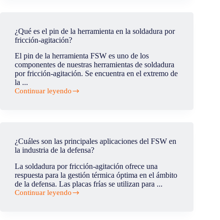
realiza
la
soldadura
por
¿Qué es el pin de la herramienta en la soldadura por
fricción-
fricción-agitación?
agitación?
El pin de la herramienta FSW es uno de los
componentes de nuestras herramientas de soldadura
por fricción-agitación. Se encuentra en el extremo de
la ...
Continuar leyendo
¿Qué
es
el
pin
de
la
¿Cuáles son las principales aplicaciones del FSW en
herramienta
la industria de la defensa?
en
la
La soldadura por fricción-agitación ofrece una
soldadura
respuesta para la gestión térmica óptima en el ámbito
por
de la defensa. Las placas frías se utilizan para ...
fricción-
Continuar leyendo
agitación?
¿Cuáles
son
las