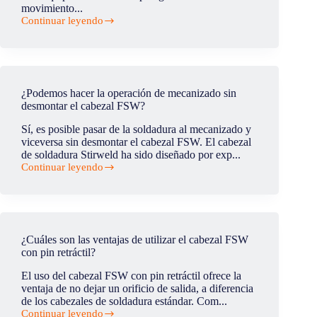
movimiento...
Continuar leyendo
¿Cuáles
son
los
retos
de
la
¿Podemos hacer la operación de mecanizado sin
soldadura
desmontar el cabezal FSW?
FSW
3D?
Sí, es posible pasar de la soldadura al mecanizado y
viceversa sin desmontar el cabezal FSW. El cabezal
de soldadura Stirweld ha sido diseñado por exp...
Continuar leyendo
¿Podemos
hacer
la
operación
de
mecanizado
¿Cuáles son las ventajas de utilizar el cabezal FSW
sin
con pin retráctil?
desmontar
el
El uso del cabezal FSW con pin retráctil ofrece la
cabezal
ventaja de no dejar un orificio de salida, a diferencia
FSW?
de los cabezales de soldadura estándar. Com...
Continuar leyendo