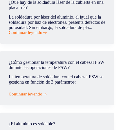
¿Qué hay de la soldadura láser de la cubierta en una
de
placa fría?
la
soldadura
La soldadura por láser del aluminio, al igual que la
por
soldadura por haz de electrones, presenta defectos de
fricción-
porosidad. Sin embargo, la soldadura de pla...
agitación?
Continuar leyendo
¿Qué
hay
de
la
soldadura
láser
¿Cómo gestionar la temperatura con el cabezal FSW
de
durante las operaciones de FSW?
la
cubierta
La temperatura de soldadura con el cabezal FSW se
en
gestiona en función de 3 parámetros:
una
placa
fría?
Continuar leyendo
¿Cómo
gestionar
la
temperatura
con
el
¿El aluminio es soldable?
cabezal