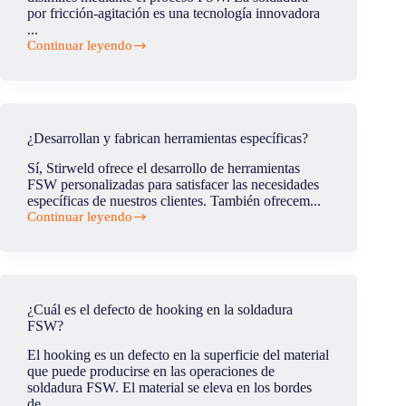
por fricción-agitación es una tecnología innovadora
...
Continuar leyendo
¿Es
posible
soldar
piezas
bimateriales?
(aluminio
¿Desarrollan y fabrican herramientas específicas?
con
acero,
Sí, Stirweld ofrece el desarrollo de herramientas
aluminio
FSW personalizadas para satisfacer las necesidades
con
específicas de nuestros clientes. También ofrecem...
cobre…)
Continuar leyendo
¿Desarrollan
y
fabrican
herramientas
específicas?
¿Cuál es el defecto de hooking en la soldadura
FSW?
El hooking es un defecto en la superficie del material
que puede producirse en las operaciones de
soldadura FSW. El material se eleva en los bordes
de...