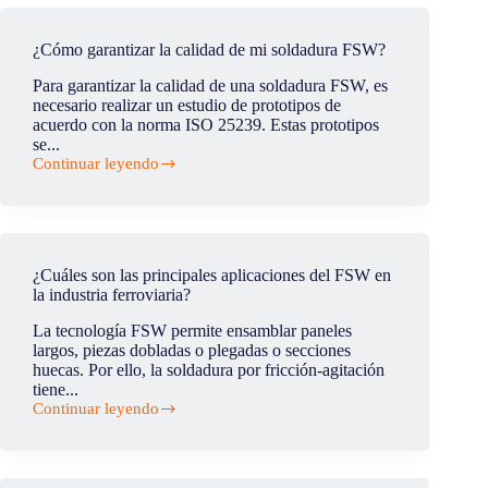
soldador
necesito
para
¿Cómo garantizar la calidad de mi soldadura FSW?
soldar
aluminio?
Para garantizar la calidad de una soldadura FSW, es
necesario realizar un estudio de prototipos de
acuerdo con la norma ISO 25239. Estas prototipos
se...
Continuar leyendo
¿Cómo
garantizar
la
calidad
de
mi
¿Cuáles son las principales aplicaciones del FSW en
soldadura
la industria ferroviaria?
FSW?
La tecnología FSW permite ensamblar paneles
largos, piezas dobladas o plegadas o secciones
huecas. Por ello, la soldadura por fricción-agitación
tiene...
Continuar leyendo
¿Cuáles
son
las
principales