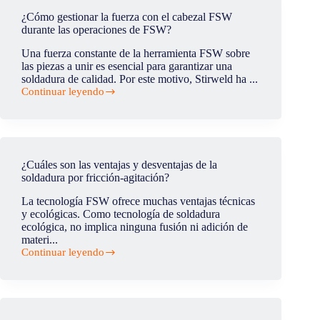
defecto
¿Cómo gestionar la fuerza con el cabezal FSW
como
durante las operaciones de FSW?
un
agujero
Una fuerza constante de la herramienta FSW sobre
de
las piezas a unir es esencial para garantizar una
gusano
soldadura de calidad. Por este motivo, Stirweld ha ...
o
Continuar leyendo
un
¿Cómo
kissing-
gestionar
bond,
la
¿cómo
fuerza
repararlo?
con
el
¿Cuáles son las ventajas y desventajas de la
cabezal
soldadura por fricción-agitación?
FSW
durante
La tecnología FSW ofrece muchas ventajas técnicas
las
y ecológicas. Como tecnología de soldadura
operaciones
ecológica, no implica ninguna fusión ni adición de
de
materi...
FSW?
Continuar leyendo
¿Cuáles
son
las
ventajas
y
desventajas