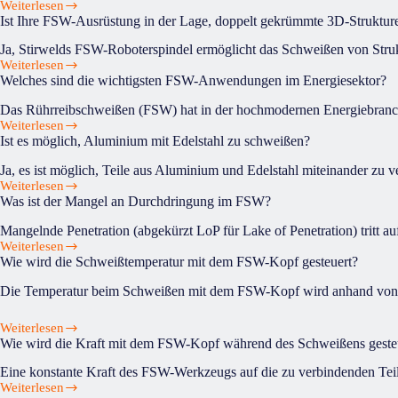
Weiterlesen
Rührreibschweißen
Wer
Ist Ihre FSW-Ausrüstung in der Lage, doppelt gekrümmte 3D-Struktur
durchgeführt?
hat
das
Ja, Stirwelds FSW-Roboterspindel ermöglicht das Schweißen von Str
Rührreibschweißen
Weiterlesen
Ist
erfunden?
Welches sind die wichtigsten FSW-Anwendungen im Energiesektor?
Ihre
FSW-
Das Rührreibschweißen (FSW) hat in der hochmodernen Energiebranch
Ausrüstung
Weiterlesen
Welches
in
Ist es möglich, Aluminium mit Edelstahl zu schweißen?
sind
der
die
Lage,
Ja, es ist möglich, Teile aus Aluminium und Edelstahl miteinander zu 
wichtigsten
doppelt
Weiterlesen
Ist
FSW-
gekrümmte
Was ist der Mangel an Durchdringung im FSW?
es
Anwendungen
3D-
möglich,
im
Strukturen
Mangelnde Penetration (abgekürzt LoP für Lake of Penetration) tritt auf
Aluminium
Energiesektor?
zu
Weiterlesen
Was
mit
schweißen?
Wie wird die Schweißtemperatur mit dem FSW-Kopf gesteuert?
ist
Edelstahl
der
zu
Die Temperatur beim Schweißen mit dem FSW-Kopf wird anhand von 3
Mangel
schweißen?
an
Weiterlesen
Durchdringung
Wie
Wie wird die Kraft mit dem FSW-Kopf während des Schweißens geste
im
wird
FSW?
die
Eine konstante Kraft des FSW-Werkzeugs auf die zu verbindenden Teile
Schweißtemperatur
Weiterlesen
Wie
mit