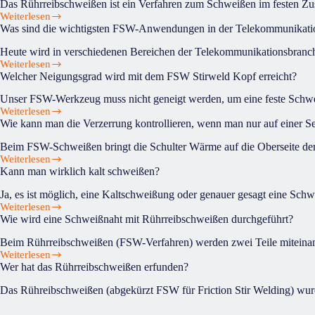
Das Rührreibschweißen ist ein Verfahren zum Schweißen im festen Zus
wichtigsten
großen
Weiterlesen
Was
FSW-
Platten
Was sind die wichtigsten FSW-Anwendungen in der Telekommunikatio
ist
Anwendungen
um?
das
in
Auf
Heute wird in verschiedenen Bereichen der Telekommunikationsbranc
Rührreibschweißverfahren?
der
einer
Weiterlesen
Was
Automobilindustrie
konventionellen
Welcher Neigungsgrad wird mit dem FSW Stirweld Kopf erreicht?
sind
?
Maschine?
die
Unser FSW-Werkzeug muss nicht geneigt werden, um eine feste Schwe
wichtigsten
Weiterlesen
Welcher
FSW-
Wie kann man die Verzerrung kontrollieren, wenn man nur auf einer Se
Neigungsgrad
Anwendungen
wird
in
Beim FSW-Schweißen bringt die Schulter Wärme auf die Oberseite der 
mit
der
Weiterlesen
Wie
dem
Telekommunikationsindustrie?
Kann man wirklich kalt schweißen?
kann
FSW
man
Stirweld
Ja, es ist möglich, eine Kaltschweißung oder genauer gesagt eine Schw
die
Kopf
Weiterlesen
Kann
Verzerrung
erreicht?
Wie wird eine Schweißnaht mit Rührreibschweißen durchgeführt?
man
kontrollieren,
wirklich
wenn
Beim Rührreibschweißen (FSW-Verfahren) werden zwei Teile miteinander
kalt
man
Weiterlesen
Wie
schweißen?
nur
Wer hat das Rührreibschweißen erfunden?
wird
auf
eine
einer
Das Rühreibschweißen (abgekürzt FSW für Friction Stir Welding) wurd
Schweißnaht
Seite
mit
schweißt?