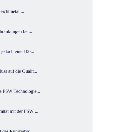
ichtmetall...
hränkungen bei...
jedoch eine 100...
s auf die Qualit...
re FSW-Technologie...
ität mit der FSW-...
 das Rührreibsc...