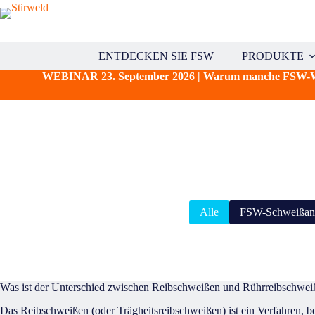
Zum
Inhalt
springen
ENTDECKEN SIE FSW
PRODUKTE
WEBINAR 23. September 2026 | Warum manche FSW-Werk
Alle
FSW-Schweißa
Was ist der Unterschied zwischen Reibschweißen und Rührreibschwei
Das Reibschweißen (oder Trägheitsreibschweißen) ist ein Verfahren, b