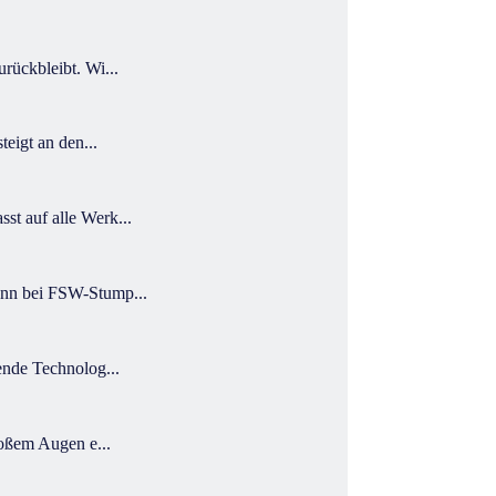
rückbleibt. Wi...
eigt an den...
t auf alle Werk...
ann bei FSW-Stump...
ende Technolog...
loßem Augen e...