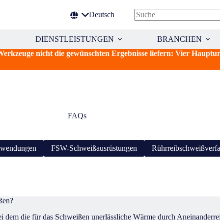
Deutsch
Keine
Ergebnisse
DIENSTLEISTUNGEN
BRANCHEN
zeuge nicht die gewünschten Ergebnisse liefern: Vier Hauptu
FAQs
nwendungen
FSW-Schweißausrüstungen
Rührreibschweißverf
ßen?
ei dem die für das Schweißen unerlässliche Wärme durch Aneinanderreib