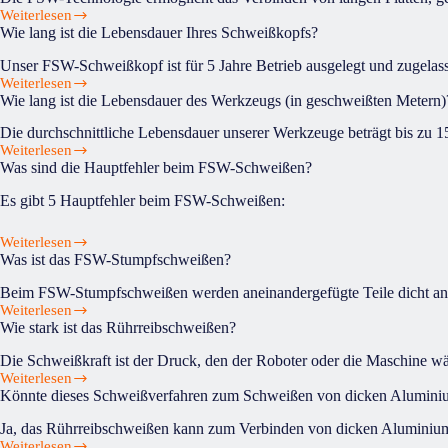
Schweißfehler
FSW-
Weiterlesen
Was
überprüft?
Schweißen?
Wie lang ist die Lebensdauer Ihres Schweißkopfs?
sind
die
Unser FSW-Schweißkopf ist für 5 Jahre Betrieb ausgelegt und zugelas
wichtigsten
Weiterlesen
Wie
FSW-
Wie lang ist die Lebensdauer des Werkzeugs (in geschweißten Metern)
lang
Anwendungen
ist
in
Die durchschnittliche Lebensdauer unserer Werkzeuge beträgt bis zu 
die
der
Weiterlesen
Wie
Lebensdauer
Bahnindustrie?
Was sind die Hauptfehler beim FSW-Schweißen?
lang
Ihres
ist
Schweißkopfs?
Es gibt 5 Hauptfehler beim FSW-Schweißen:
die
Lebensdauer
Weiterlesen
des
Was
Was ist das FSW-Stumpfschweißen?
Werkzeugs
sind
(in
die
Beim FSW-Stumpfschweißen werden aneinandergefügte Teile dicht an dic
geschweißten
Hauptfehler
Weiterlesen
Metern)?
Was
beim
Wie stark ist das Rührreibschweißen?
ist
FSW-
das
Schweißen?
Die Schweißkraft ist der Druck, den der Roboter oder die Maschine wäh
FSW-
Weiterlesen
Wie
Stumpfschweißen?
Könnte dieses Schweißverfahren zum Schweißen von dicken Aluminiu
stark
ist
Ja, das Rührreibschweißen kann zum Verbinden von dicken Aluminiu
das
Weiterlesen