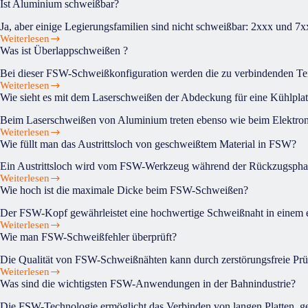
Ist Aluminium schweißbar?
wird
dem
die
FSW-
Ja, aber einige Legierungsfamilien sind nicht schweißbar: 2xxx und 7xx
Kraft
Kopf
Weiterlesen
Ist
mit
gesteuert?
Was ist Überlappschweißen ?
Aluminium
dem
schweißbar?
FSW-
Bei dieser FSW-Schweißkonfiguration werden die zu verbindenden Teile
Kopf
Weiterlesen
Was
während
Wie sieht es mit dem Laserschweißen der Abdeckung für eine Kühlplat
ist
des
Überlappschweißen
Schweißens
Beim Laserschweißen von Aluminium treten ebenso wie beim Elektronen
?
gesteuert?
Weiterlesen
Wie
Wie füllt man das Austrittsloch von geschweißtem Material in FSW?
sieht
es
Ein Austrittsloch wird vom FSW-Werkzeug während der Rückzugsphase h
mit
Weiterlesen
Wie
dem
Wie hoch ist die maximale Dicke beim FSW-Schweißen?
füllt
Laserschweißen
man
der
Der FSW-Kopf gewährleistet eine hochwertige Schweißnaht in einem e
das
Abdeckung
Weiterlesen
Wie
Austrittsloch
für
Wie man FSW-Schweißfehler überprüft?
hoch
von
eine
ist
geschweißtem
Kühlplatte
Die Qualität von FSW-Schweißnähten kann durch zerstörungsfreie Prü
die
Material
aus?
Weiterlesen
Wie
maximale
in
Was sind die wichtigsten FSW-Anwendungen in der Bahnindustrie?
man
Dicke
FSW?
FSW-
beim
Die FSW-Technologie ermöglicht das Verbinden von langen Platten, ge