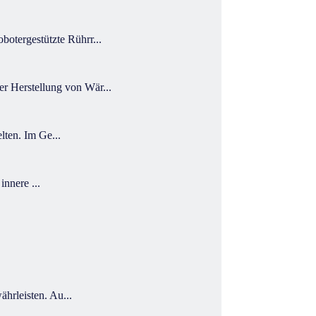
otergestützte Rührr...
 Herstellung von Wär...
lten. Im Ge...
innere ...
hrleisten. Au...