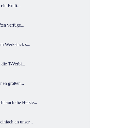
ein Kraft...
ten verfüge...
am Werkstück s...
die T-Verbi...
inen großen...
t auch die Herste...
infach an unser...