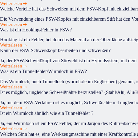
Weiterlesen
Was
Welche Vorteile hat das Schweißen mit dem FSW-Kopf mit einziehbare
ist
der
Die Verwendung eines FSW-Kopfes mit einziehbarem Stift hat den Vorte
Unterschied
Weiterlesen
Welche
zwischen
Was ist ein Hooking-Fehler in FSW?
Vorteile
Reibschweißen
hat
und
Hooking ist ein Fehler, bei dem das Material an der Oberfläche aufste
das
Rührreibschweißen?
Weiterlesen
Was
Schweißen
Kann der FSW-Schweißkopf bearbeiten und schweißen?
ist
mit
ein
dem
Ja, der FSW-Schweißkopf von Stirweld ist ein Hybridsystem, mit dem 
Hooking-
FSW-
Weiterlesen
Kann
Fehler
Kopf
Was ist ein Tunnelfehler/Wurmloch in FSW?
der
in
mit
FSW-
FSW?
einziehbarem
Das Wurmloch, auch Tunnelloch (wormhole im Englischen) genannt, is
Schweißkopf
Stift?
Weiterlesen
Was
bearbeiten
Ist es möglich, ungleiche Schweißnähte herzustellen? (Stahl/Alu, Alu
ist
und
ein
schweißen?
Ja, mit dem FSW-Verfahren ist es möglich, Schweißnähte mit ungleiche
Tunnelfehler/Wurmloch
Weiterlesen
Ist
in
Ist ein Wurmloch ähnlich wie ein Tunnelfehler ?
es
FSW?
möglich,
Ja, ein Wurmloch ist ein FSW-Fehler, der im Jargon des Rührreibschwe
ungleiche
Weiterlesen
Ist
Schweißnähte
Welchen Sinn hat es, eine Werkzeugmaschine mit einer Kraftkontrolle 
ein
herzustellen?