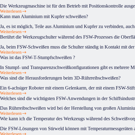
Wurmloch
(Stahl/Alu,
Die Werkzeugmaschine ist für den Betrieb mit Positionskontrolle ausgel
ähnlich
Alu/Kupfer…)
Weiterlesen
Welchen
wie
Kann man Aluminium mit Kupfer schweißen?
Sinn
ein
hat
Tunnelfehler
Ja, es ist möglich, Teile aus Aluminium und Kupfer zu verbinden, auch
es,
?
Weiterlesen
Kann
eine
Berührt die Werkzeugschulter während des FSW-Prozesses die Oberfl
man
Werkzeugmaschine
Aluminium
mit
Ja, beim FSW-Schweißen muss die Schulter ständig in Kontakt mit der 
mit
einer
Weiterlesen
Berührt
Kupfer
Kraftkontrolle
Was ist das FSW-T-Stumpfschweißen ?
die
schweißen?
auszustatten?
Werkzeugschulter
In Stumpf- und Transparenzschweißkonfigurationen gibt es mehrere Mögl
während
Weiterlesen
Was
des
Was sind die Herausforderungen beim 3D-Rührreibschweißen?
ist
FSW-
das
Prozesses
Ein 6-achsiger Roboter mit einem Gelenkarm, der mit einem FSW-Stift a
FSW-
die
Weiterlesen
Was
T-
Oberfläche
Welches sind die wichtigsten FSW-Anwendungen in der Schiffsindustr
sind
Stumpfschweißen
des
die
?
Werkstücks?
Das Rührreibschweißen wird bei der Herstellung von großen Aluminiu
Herausforderungen
Weiterlesen
Welches
beim
Wie kann ich die Temperatur des Werkzeugs während des Schweißvorg
sind
3D-
die
Rührreibschweißen?
Die FSW-Lösungen von Stirweld können mit Temperaturmessgeräten ausg
wichtigsten
Weiterlesen