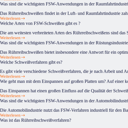
Wie
FSW-
Was sind die wichtigsten FSW-Anwendungen in der Raumfahrtindustr
kann
Anwendungen
ich
in
Das Rührreibschweißen findet in der Luft- und Raumfahrtindustrie za
die
der
Weiterlesen
Was
Temperatur
Schiffsindustrie?
Welche Arten von FSW-Schweißen gibt es ?
sind
des
die
Werkzeugs
Die am weitesten verbreiteten Arten des Rührreibschweißens sind da
wichtigsten
während
Weiterlesen
Welche
FSW-
des
Was sind die wichtigsten FSW-Anwendungen in der Rüstungsindustrie
Arten
Anwendungen
Schweißvorgangs
von
in
kontrollieren?
Das Rührreibschweißen bietet insbesondere eine Antwort für ein opt
FSW-
der
Weiterlesen
Was
Schweißen
Raumfahrtindustrie?
Welche Schweißverfahren gibt es?
sind
gibt
die
es
Es gibt viele verschiedene Schweißverfahren, die je nach Arbeit und
wichtigsten
?
Weiterlesen
Welche
FSW-
Wie geht man mit dem Einspannen auf großen Platten um? Auf einer k
Schweißverfahren
Anwendungen
gibt
in
Das Einspannen hat einen großen Einfluss auf die Qualität der Schwei
es?
der
Weiterlesen
Wie
Rüstungsindustrie
Was sind die wichtigsten FSW-Anwendungen in der Automobilindustri
geht
?
man
Die Automobilindustrie nutzt das FSW-Verfahren industriell für den Ba
mit
Weiterlesen
Was
dem
Was ist das Rührreibschweißverfahren?
sind
Einspannen
die
auf