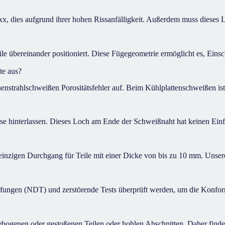
x, dies aufgrund ihrer hohen Rissanfälligkeit. Außerdem muss dieses Le
 übereinander positioniert. Diese Fügegeometrie ermöglicht es, Einsc
te aus?
strahlschweißen Porositätsfehler auf. Beim Kühlplattenschweißen ist 
interlassen. Dieses Loch am Ende der Schweißnaht hat keinen Einflus
inzigen Durchgang für Teile mit einer Dicke von bis zu 10 mm. Unse
fungen (NDT) und zerstörende Tests überprüft werden, um die Konform
bogenen oder gestoßenen Teilen oder hohlen Abschnitten. Daher findet